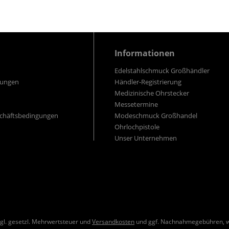
Informationen
Edelstahlschmuck Großhändler
gungen
Händler-Registrierung
Medizinische Ohrstecker
Messetermine
schäftsbedingungen
Modeschmuck Großhandel
Ohrlochpistole
Unser Unternehmen
zzgl. gesetzl. Mehrwertsteuer und
Versandkosten
und ggf. Nachnahmegebühren, w