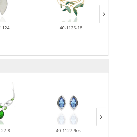
-1124
40-1126-18
40
127-8
40-1127-9os
35-289