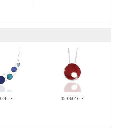
8846-9
35-06016-7
35-