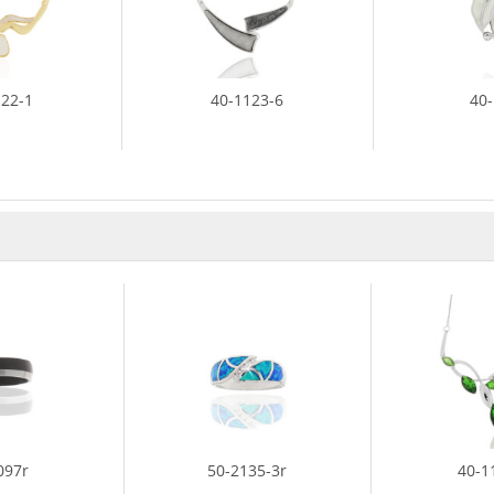
122-1
40-1123-6
40
097r
50-2135-3r
40-1